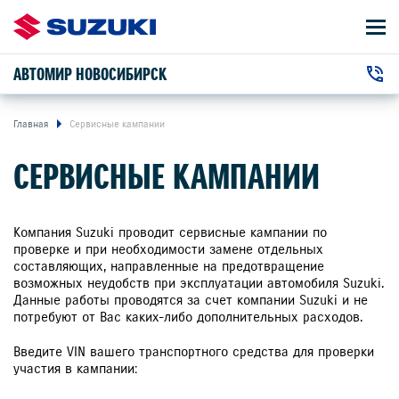
АВТОМИР НОВОСИБИРСК
АВТОМОБИЛИ
+7 (383) 363-23-73
ВЛАДЕЛЬЦАМ
г. Новосибирск, Петухова улица, 87
Главная
Сервисные кампании
СЕРВИСНЫЕ КАМПАНИИ
О КОМПАНИИ
КОНТАКТЫ
Компания Suzuki проводит сервисные кампании по
проверке и при необходимости замене отдельных
составляющих, направленные на предотвращение
НОВОСТИ
возможных неудобств при эксплуатации автомобиля Suzuki.
Данные работы проводятся за счет компании Suzuki и не
потребуют от Вас каких-либо дополнительных расходов.
ЗАКАЗАТЬ ЗВОНОК
Введите VIN вашего транспортного средства для проверки
участия в кампании: