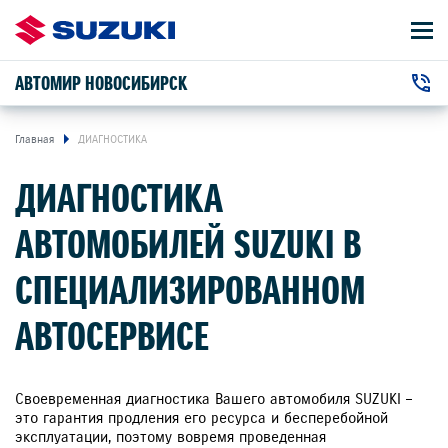
АВТОМИР НОВОСИБИРСК
АВТОМОБИЛИ
+7 (383) 363-23-73
ВЛАДЕЛЬЦАМ
г. Новосибирск, Петухова улица, 87
Главная
ДИАГНОСТИКА
ДИАГНОСТИКА
О КОМПАНИИ
АВТОМОБИЛЕЙ SUZUKI В
КОНТАКТЫ
СПЕЦИАЛИЗИРОВАННОМ
НОВОСТИ
АВТОСЕРВИСЕ
ЗАКАЗАТЬ ЗВОНОК
Своевременная диагностика Вашего автомобиля SUZUKI –
это гарантия продления его ресурса и бесперебойной
эксплуатации, поэтому вовремя проведенная