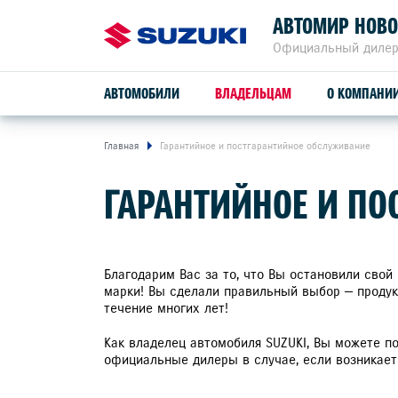
АВТОМИР НОВ
Официальный дилер
АВТОМОБИЛИ
ВЛАДЕЛЬЦАМ
О КОМПАНИ
Главная
Гарантийное и постгарантийное обслуживание
ОБСЛУЖИВАНИЕ И РЕМОНТ
ГАРАНТИЙНОЕ И ПО
SUZUKI VITARA
ПРОГРАММА ЛОЯЛЬНОСТИ
СЕРВИСНОЕ ОБСЛУЖИВАНИЕ
Благодарим Вас за то, что Вы остановили свой
марки! Вы сделали правильный выбор — продук
расход от
4,9 л/100 км
течение многих лет!
ГАРАНТИЙНОЕ ОБСЛУЖИВАНИЕ
Как владелец автомобиля SUZUKI, Вы можете п
привод
ПОМОЩЬ НА ДОРОГЕ
официальные дилеры в случае, если возникает
2WD, ALLGRIP 4WD
ИНТЕРАКТИВНАЯ ПРИЕМКА