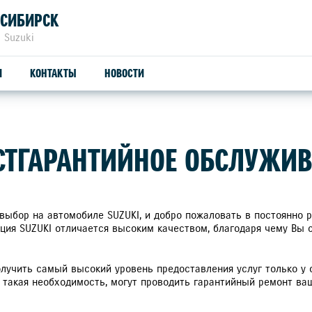
ОСИБИРСК
 Suzuki
И
КОНТАКТЫ
НОВОСТИ
ЗАПЧАСТИ И АКСЕССУАРЫ
С
СТГАРАНТИЙНОЕ ОБСЛУЖИ
ОРИГИНАЛЬНЫЕ ЗАПЧАСТИ
СЕ
ПРОДУКЦИЯ SUZUTEC
SU
 выбор на автомобиле SUZUKI, и добро пожаловать в постоянно
ция SUZUKI отличается высоким качеством, благодаря чему Вы
КУЗОВНЫЕ ЗАПЧАСТИ И РЕМОНТ
олучить самый высокий уровень предоставления услуг только у 
УЗНАТЬ СТОИМОСТЬ ДЕТАЛИ
 такая необходимость, могут проводить гарантийный ремонт ва