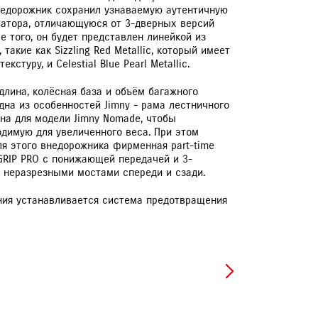
недорожник сохранил узнаваемую аутентичную
иатора, отличающуюся от 3-дверных версий
 того, он будет представлен линейкой из
такие как Sizzling Red Metallic, который имеет
стуру, и Celestial Blue Pearl Metallic.
длина, колёсная база и объём багажного
дна из особенностей Jimny - рама лестничного
ана для модели Jimny Nomade, чтобы
одимую для увеличенного веса. При этом
я этого внедорожника фирменная part-time
ЕРВИСНЫЕ КАМПАНИИ
GRIP PRO с понижающей передачей и 3-
 неразрезными мостами спереди и сзади.
ния устанавливается система предотвращения