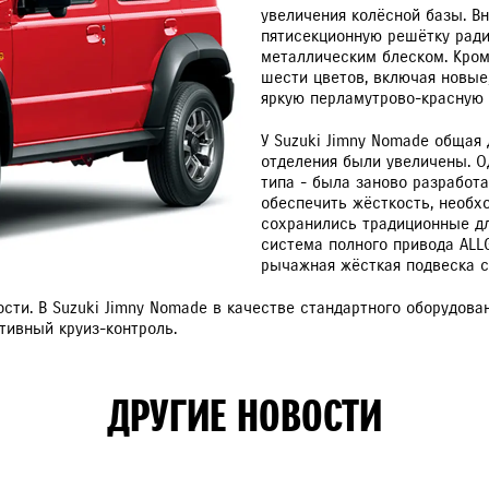
увеличения колёсной базы. В
пятисекционную решётку рад
металлическим блеском. Кроме
шести цветов, включая новые, 
яркую перламутрово-красную тек
У Suzuki Jimny Nomade общая 
отделения были увеличены. О
VITARA
JIMNY
типа - была заново разработ
обеспечить жёсткость, необх
сохранились традиционные дл
РАССЧИТАТЬ ТО
С
система полного привода ALL
рычажная жёсткая подвеска с
ти. В Suzuki Jimny Nomade в качестве стандартного оборудова
птивный круиз-контроль.
ДРУГИЕ НОВОСТИ