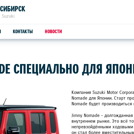
ОСИБИРСК
 Suzuki
И
КОНТАКТЫ
НОВОСТИ
ЗАПЧАСТИ И АКСЕССУАРЫ
С
ADE СПЕЦИАЛЬНО ДЛЯ ЯПО
ОРИГИНАЛЬНЫЕ ЗАПЧАСТИ
СЕ
ПРОДУКЦИЯ SUZUTEC
SU
Компания Suzuki Motor Corpor
Nomade для Японии. Старт про
Nomade будет производиться 
КУЗОВНЫЕ ЗАПЧАСТИ И РЕМОНТ
Jimny Nomade - долгожданная
УЗНАТЬ СТОИМОСТЬ ДЕТАЛИ
внутреннем рынке. Это всё т
непревзойдёнными ходовыми 
он стал более вместительным