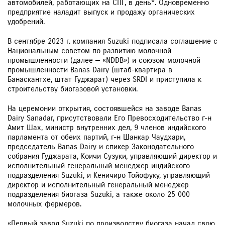
автомобилей, работающих на СПГ, в день*. Одновременно
предприятие наладит выпуск и продажу органических
удобрений.
В сентябре 2023 г. компания Suzuki подписала соглашение с
Национальным советом по развитию молочной
промышленности (далее — «NDDB») и союзом молочной
промышленности Banas Dairy (штаб-квартира в
Банаскантхе, штат Гуджарат) через SRDI и приступила к
строительству биогазовой установки.
На церемонии открытия, состоявшейся на заводе Banas
Dairy Sanadar, присутствовали Его Превосходительство г-н
Амит Шах, министр внутренних дел, 9 членов индийского
парламента от обеих партий, г-н Шанкар Чаудхари,
председатель Banas Dairy и спикер Законодательного
собрания Гуджарата, Коичи Сузуки, управляющий директор и
исполнительный генеральный менеджер индийского
подразделения Suzuki, и Кеничиро Тойофуку, управляющий
директор и исполнительный генеральный менеджер
подразделения биогаза Suzuki, а также около 25 000
молочных фермеров.
«Первый завод Suzuki по производству биогаза начал свою