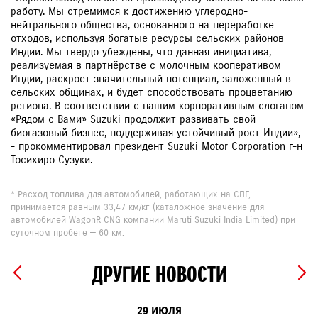
работу. Мы стремимся к достижению углеродно-
нейтрального общества, основанного на переработке
отходов, используя богатые ресурсы сельских районов
Индии. Мы твёрдо убеждены, что данная инициатива,
реализуемая в партнёрстве с молочным кооперативом
Индии, раскроет значительный потенциал, заложенный в
сельских общинах, и будет способствовать процветанию
региона. В соответствии с нашим корпоративным слоганом
«Рядом с Вами» Suzuki продолжит развивать свой
биогазовый бизнес, поддерживая устойчивый рост Индии»,
- прокомментировал президент Suzuki Motor Corporation г-н
Тосихиро Сузуки.
* Расход топлива для автомобилей, работающих на СПГ,
принимается равным 33,47 км/кг (каталожное значение для
автомобилей WagonR CNG компании Maruti Suzuki India Limited) при
суточном пробеге — 60 км.
ДРУГИЕ НОВОСТИ
29 ИЮЛЯ